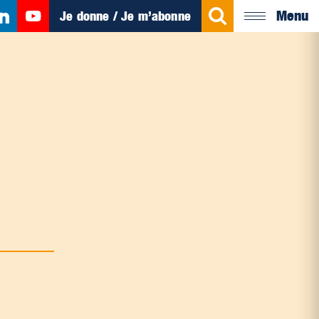
Menu
Je donne / Je m’abonne