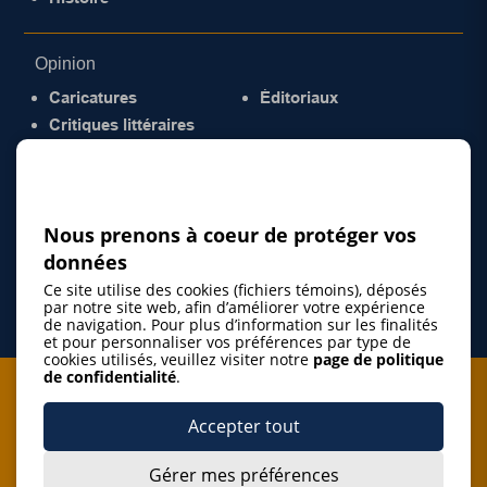
Opinion
Caricatures
Éditoriaux
Critiques littéraires
© 2026 Gazette de la Mauricie. Tous droits
réservés.
Politique de confidentialité
Nous prenons à coeur de protéger vos
données
Ce site utilise des cookies (fichiers témoins), déposés
par notre site web, afin d’améliorer votre expérience
de navigation. Pour plus d’information sur les finalités
et pour personnaliser vos préférences par type de
cookies utilisés, veuillez visiter notre
page de politique
de confidentialité
.
Je m'abonne à l'infolettre
Accepter tout
M'abonner
Gérer mes préférences
J’accepte de m’abonner à l’infolettre de La Gazette de la