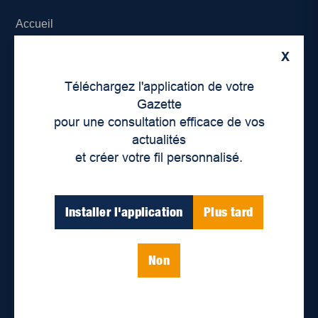
Accueil
X
À propos de nous
Téléchargez l'application de votre
Déontologie et confidentialité
Gazette
pour une consultation efficace de vos
Devenir partenaire
actualités
et créer votre fil personnalisé.
Lieux de distribution
Nous joindre
Installer l'application
Plus tard
Parutions numériques
Non
Catégories
Actualités