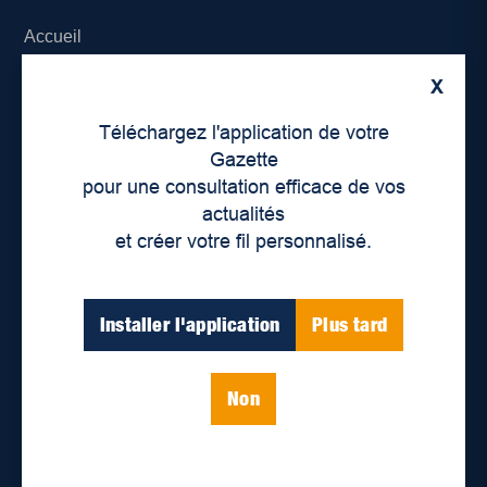
Accueil
X
À propos de nous
Téléchargez l'application de votre
Déontologie et confidentialité
Gazette
pour une consultation efficace de vos
Devenir partenaire
actualités
et créer votre fil personnalisé.
Lieux de distribution
Nous joindre
Installer l'application
Plus tard
Parutions numériques
Non
Catégories
Actualités