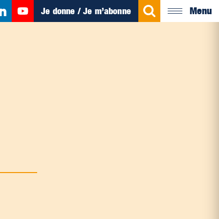
Menu
Je donne / Je m’abonne