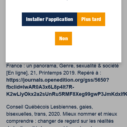
Installer l'application
Plus tard
Non
ALESSANDRIN, Arnaud & RICHARD, Gabrielle,
2019. Politiques éducatives et expériences
scolaires des jeunes trans au Québec et en
France : un panorama, Genre, sexualité & société
[En ligne], 21, Printemps 2019. Repéré à :
https://journals.openedition.org/gss/5650?
fbclid=IwAR0A3x6L8p4lt7R-
K2wLlyOkx2a2sUnRu5RMF8Xeg99gwP3JmKdxlfKf
Conseil Québécois Lesbiennes, gaies,
bisexuelles, trans, 2020. Mieux nommer et mieux
comprendre : changer de regard sur les réalités