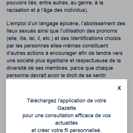
pouvoirs liés, entre autres, au genre, à la
racisation et à l’âge des individus).
L’emploi d’un langage épicène, l’abolissement des
lieux sexués ainsi que l’utilisation des pronoms
(elle, ille, iel, il, etc.) et des identifications choisis
par les personnes elles-mêmes constituent
d’autres actions à encourager afin de tendre vers
une société plus égalitaire et respectueuse de la
diversité de ses membres, parce que chaque
personne devrait avoir le droit de se sentir
normale et valide.
X
Sources
Téléchargez l'application de votre
Gazette
RICHARD, Gabrielle, 2019. Hétéro, l’école ? :
pour une consultation efficace de vos
Plaidoyer pour une éducation antioppressive à la
actualités
sexualité, les éditions du remue-ménage, 168p.
et créer votre fil personnalisé.