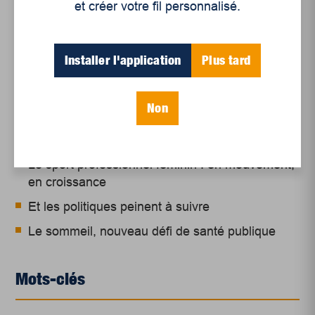
et créer votre fil personnalisé.
Articles récents
Installer l'application
Plus tard
Un siècle de Mauriciennes dans la presse
Non
régionale
Juillet 2026
Le sport professionnel féminin : en mouvement,
en croissance
Et les politiques peinent à suivre
Le sommeil, nouveau défi de santé publique
Mots-clés