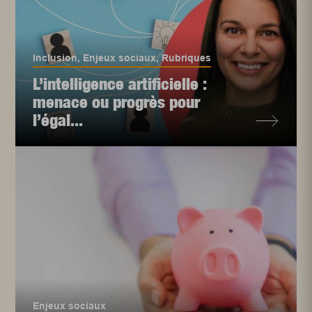
Inclusion
,
Enjeux sociaux
,
Rubriques
L’intelligence artificielle :
menace ou progrès pour
l’égal...
Enjeux sociaux