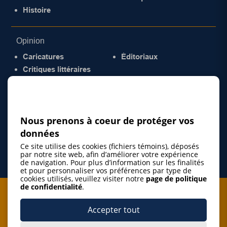
Histoire
Opinion
Caricatures
Éditoriaux
Critiques littéraires
© 2026 Gazette de la Mauricie. Tous droits
réservés.
Politique de confidentialité
Nous prenons à coeur de protéger vos
données
Ce site utilise des cookies (fichiers témoins), déposés
par notre site web, afin d’améliorer votre expérience
de navigation. Pour plus d’information sur les finalités
et pour personnaliser vos préférences par type de
cookies utilisés, veuillez visiter notre
page de politique
de confidentialité
.
Je m'abonne à l'infolettre
Accepter tout
M'abonner