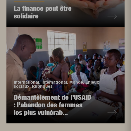
La finance peut être
solidaire
International
,
International
,
Monde
,
Enjeux
sociaux
,
Rubriques
Démantèlement de l’USAID
: l’abandon des femmes
les plus vulnérab...