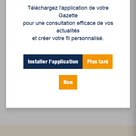
Téléchargez l'application de votre
Gazette
Articles récents
pour une consultation efficace de vos
actualités
et créer votre fil personnalisé.
Un siècle de Mauriciennes dans la presse
régionale
Juillet 2026
Installer l'application
Plus tard
Le sport professionnel féminin : en mouvement,
en croissance
Non
Et les politiques peinent à suivre
Le sommeil, nouveau défi de santé publique