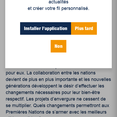
privilèges aux personnes blanches et portent
actualités
atteinte aux droits des personnes racisées et
et créer votre fil personnalisé.
3
autochtones. »
.
Quelques changements opèrent à l’heure actuelle
Installer l'application
Plus tard
dans de nombreuses institutions de la santé et
qu’il y a une sensibilisation de la culture
Non
autochtone auprès des prestataires de services.
Mais il demeure important pour les Premières
Nations de s’autoreprésenter et non de laisser
d’autres déterminer ce qui est bon ou mauvais
pour eux. La collaboration entre les nations
devient de plus en plus importante et les nouvelles
générations développent le désir d’effectuer les
changements nécessaires pour leur bien-être
respectif. Les projets d’envergure ne cessent de
se multiplier. Quels changements permettront aux
Premières Nations de s’armer avec les meilleurs