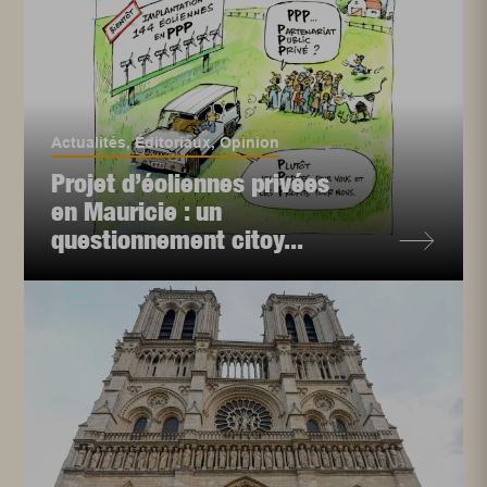
Actualités
,
Éditoriaux
,
Opinion
Projet d’éoliennes privées
en Mauricie : un
questionnement citoy...