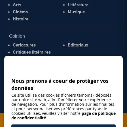
Arts
Littérature
Cinéma
Musique
Histoire
Opinion
Caricatures
Éditoriaux
Critiques littéraires
© 2026 Gazette de la Mauricie. Tous droits
réservés.
Politique de confidentialité
Nous prenons à coeur de protéger vos
données
Ce site utilise des cookies (fichiers témoins), déposés
par notre site web, afin d’améliorer votre expérience
de navigation. Pour plus d’information sur les finalités
et pour personnaliser vos préférences par type de
cookies utilisés, veuillez visiter notre
page de politique
de confidentialité
.
Je m'abonne à l'infolettre