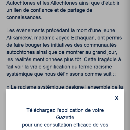
Autochtones et les Allochtones ainsi que d’établir
un lien de confiance et de partage de
connaissances.
Les évènements précédant la mort d’une jeune
Atikamekw, madame Joyce Echaquan, ont permis
de faire bouger les initiatives des communautés
autochtones ainsi que de montrer au grand jour,
les réalités mentionnées plus tôt. Cette tragédie à
fait voir la vraie signification du terme racisme
systémique que nous définissons comme suit :;
« Le racisme systémique désigne l’ensemble de la
structure sociétale composée d’institutions, de lois
X
et de politiques qui maintiennent un système
d’inégalités qui privilégie et opprime différents
Téléchargez l'application de votre
groupes dans la société selon l’identité raciale qui
Gazette
leur est attribuée. Ces inégalités confèrent des
pour une consultation efficace de vos