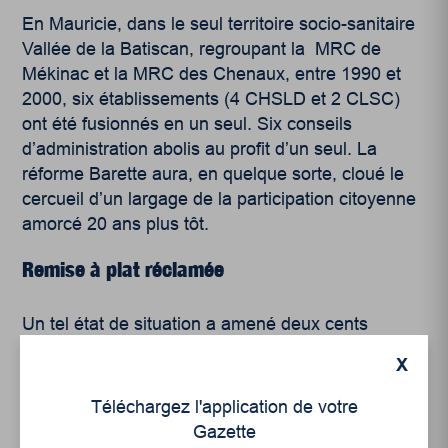
En Mauricie, dans le seul territoire socio-sanitaire
Vallée de la Batiscan, regroupant la MRC de
Mékinac et la MRC des Chenaux, entre 1990 et
2000, six établissements (4 CHSLD et 2 CLSC)
ont été fusionnés en un seul. Six conseils
d’administration abolis au profit d’un seul. La
réforme Barette aura, en quelque sorte, cloué le
cercueil d’un largage de la participation citoyenne
amorcé 20 ans plus tôt.
Remise à plat réclamée
Un tel état de situation a amené deux cents
chercheurs et professionnels du domaine de la
X
santé à réclamer en décembre dernier une
commission d’enquête publique pour évaluer
Téléchargez l'application de votre
l’impact de l’approche industrielle sur les
Gazette