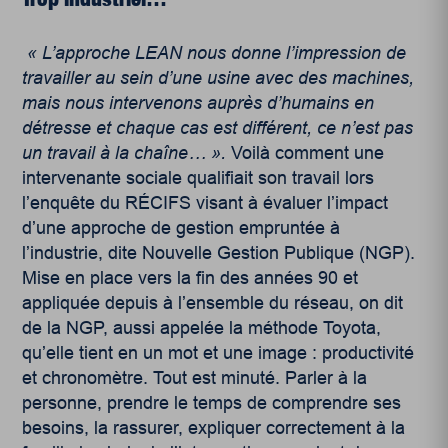
«
L’approche LEAN nous donne l’impression de
travailler au sein d’une usine avec des machines,
mais nous intervenons aupr
è
s d’humains
en
d
é
tresse et chaque cas est diff
é
rent
, ce n’est pas
un travail
à
la
cha
î
ne
…
»
.
Voilà comment une
intervenante sociale qualifiait son travail lors
l’enquête du RÉCIFS visant à évaluer l’impact
d’une approche de gestion empruntée à
l’industrie, dite Nouvelle Gestion Publique (NGP).
Mise en place vers la fin des années 90 et
appliquée depuis à l’ensemble du réseau, on dit
de la NGP, aussi appelée la méthode Toyota,
qu’elle tient en un mot et une image : productivité
et chronomètre. Tout est minuté. Parler à la
personne, prendre le temps de comprendre ses
besoins, la rassurer, expliquer correctement à la