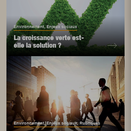
Environnement
,
Enjeux sociaux
La croissance verte est-
elle la solution ?
Environnement
,
Enjeux sociaux
,
Rubriques