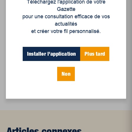
Téléchargez l'application de votre
Juillet 2026
Gazette
Le sport professionnel féminin : en mouvement,
pour une consultation efficace de vos
en croissance
actualités
Et les politiques peinent à suivre
et créer votre fil personnalisé.
Le sommeil, nouveau défi de santé publique
Installer l'application
Plus tard
Mots-clés
Non
culture
économie
numérique
Articles connexes