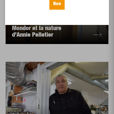
Non
Actualités
,
Culture
,
Arts
Critique
Le labeur de Gabriel
Mondor et la nature
d’Annie Pelletier