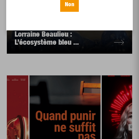
Non
Arts
Critique
Vues du dedans
de
Lorraine Beaulieu :
L’écosystème bleu ...