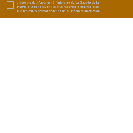
J’accepte de m’abonner à l’infolettre de La Gazette de la
Mauricie et de recevoir les plus récentes actualités ainsi
que les offres promotionnelles de ce média d’information.