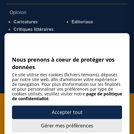
Opinion
Caricatures
Éditoriaux
Critiques littéraires
© 2026 Gazette de la Mauricie. Tous droits
réservés.
Politique de confidentialité
Nous prenons à coeur de protéger vos
données
Ce site utilise des cookies (fichiers témoins), déposés
par notre site web, afin d’améliorer votre expérience
de navigation. Pour plus d’information sur les finalités
et pour personnaliser vos préférences par type de
cookies utilisés, veuillez visiter notre
page de politique
de confidentialité
.
Je m'abonne à l'infolettre
Accepter tout
M'abonner
Gérer mes préférences
J’accepte de m’abonner à l’infolettre de La Gazette de la
Mauricie et de recevoir les plus récentes actualités ainsi