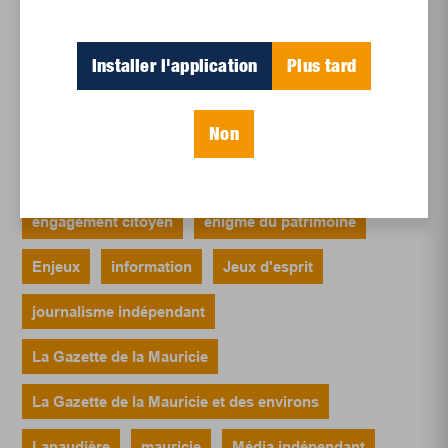
Et les politiques peinent à suivre
Le sommeil, nouveau défi de santé publique
Installer l'application
Plus tard
Mots-clés
Non
Actualités
bien commun
communauté
engagement citoyen
énigme du patrimoine
Enjeux
information
Jeux d'esprit
journalisme indépendant
La Gazette de la Mauricie
La Gazette de la Mauricie et des environs
Lanaudière
mauricie
Média indépendant