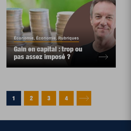
Économie
,
Économie
,
Rubriques
Gain en capital : trop ou
pas assez imposé ?
1
2
3
4