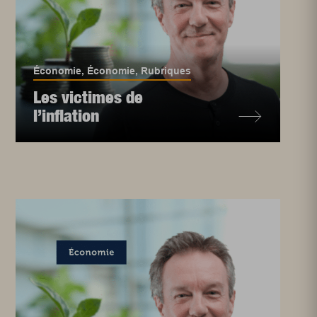
Économie
,
Économie
,
Rubriques
Les victimes de
l’inflation