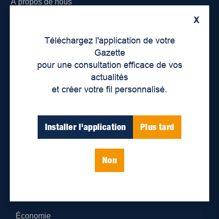
À propos de nous
X
Déontologie et confidentialité
Téléchargez l'application de votre
Devenir partenaire
Gazette
pour une consultation efficace de vos
Lieux de distribution
actualités
et créer votre fil personnalisé.
Nous joindre
Parutions numériques
Installer l'application
Plus tard
Catégories
Non
Actualités
Environnement
Économie