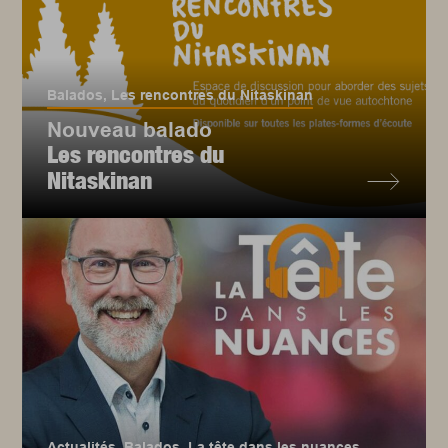
Balados
,
Les rencontres du Nitaskinan
Nouveau balado
Les rencontres du
Nitaskinan
Actualités
,
Balados
,
La tête dans les nuances