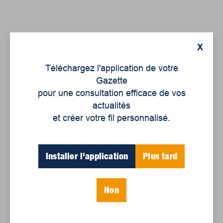
Articles récents
X
Téléchargez l'application de votre
Gazette
Un siècle de Mauriciennes dans la presse
pour une consultation efficace de vos
régionale
actualités
Juillet 2026
et créer votre fil personnalisé.
Le sport professionnel féminin : en mouvement,
en croissance
Installer l'application
Plus tard
Et les politiques peinent à suivre
Le sommeil, nouveau défi de santé publique
Non
Mots-clés