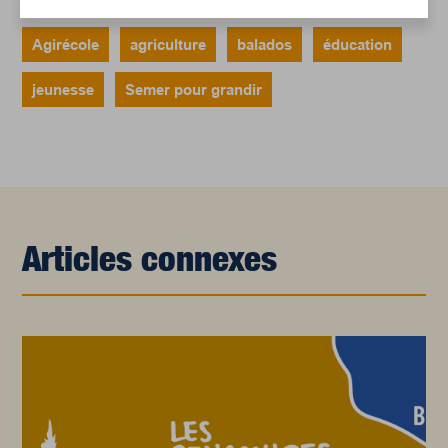
Agirécole
agriculture
balados
éducation
jeunesse
Semer pour grandir
Articles connexes