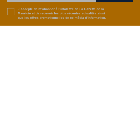
J’accepte de m’abonner à l’infolettre de La Gazette de la
Mauricie et de recevoir les plus récentes actualités ainsi
que les offres promotionnelles de ce média d’information.