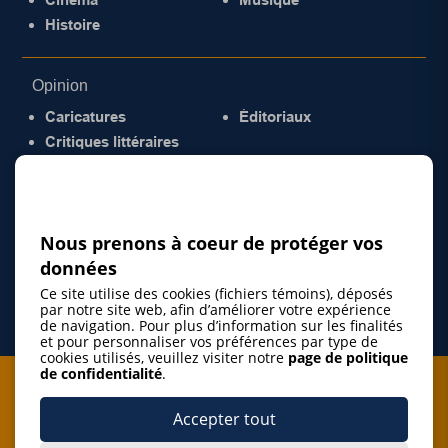
Histoire
Opinion
Caricatures
Éditoriaux
Critiques littéraires
© 2026 Gazette de la Mauricie. Tous droits
réservés.
Politique de confidentialité
Nous prenons à coeur de protéger vos
données
Ce site utilise des cookies (fichiers témoins), déposés
par notre site web, afin d’améliorer votre expérience
de navigation. Pour plus d’information sur les finalités
et pour personnaliser vos préférences par type de
cookies utilisés, veuillez visiter notre
page de politique
de confidentialité
.
Je m'abonne à l'infolettre
Accepter tout
M'abonner