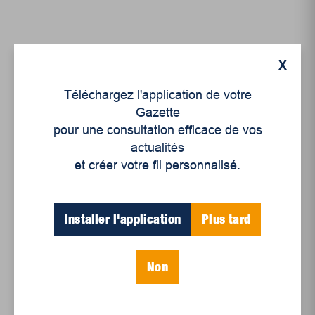
X
Téléchargez l'application de votre
Gazette
pour une consultation efficace de vos
actualités
et créer votre fil personnalisé.
Installer l'application
Plus tard
Énigme sur le patrimoine
,
Jeux d'esprit
Énigme sur le patrimoine
Novembre 2025
Non