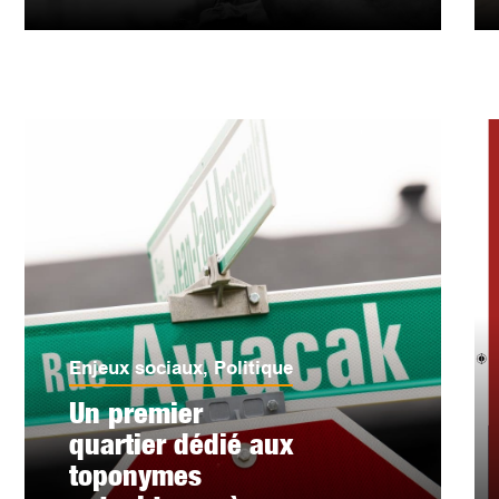
Enjeux sociaux
,
Politique
Un premier
quartier dédié aux
toponymes