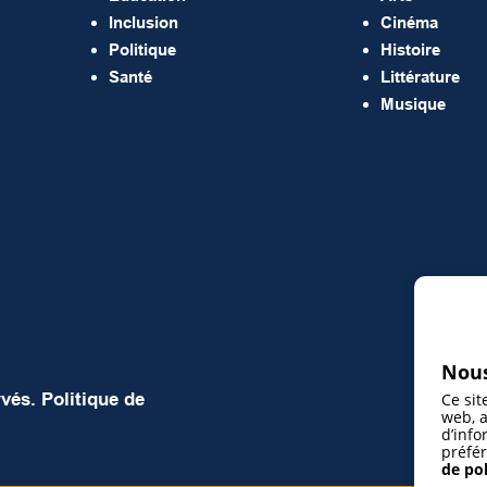
Inclusion
Cinéma
Politique
Histoire
Santé
Littérature
Musique
Nous
rvés.
Politique de
Ce sit
web, a
d’info
préfér
de pol