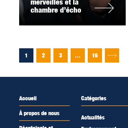
merveilles et la
chambre d’écho
1
2
3
…
15
Accueil
Catégories
À propos de nous
Actualités