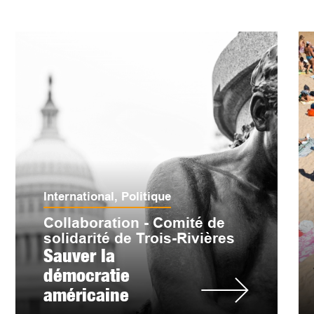
International
,
Politique
Collaboration - Comité de
solidarité de Trois-Rivières
Sauver la
démocratie
américaine