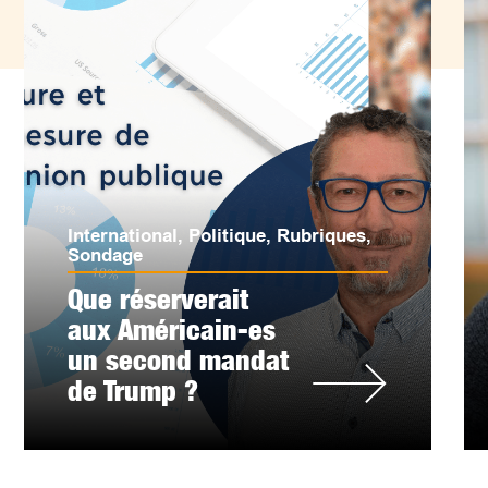
International
,
Politique
,
Rubriques
,
Sondage
Que réserverait
aux Américain-es
un second mandat
de Trump ?