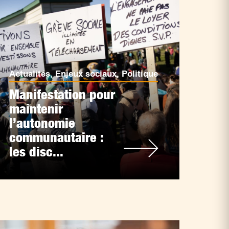
Actualités
,
Enjeux sociaux
,
Politique
Manifestation pour
maintenir
l’autonomie
communautaire :
les disc...