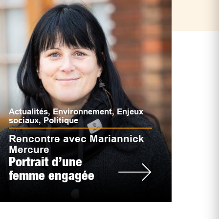
Actualités
,
Environnement
,
Enjeux
sociaux
,
Politique
Rencontre avec Mariannick
Mercure
Portrait d’une
femme engagée