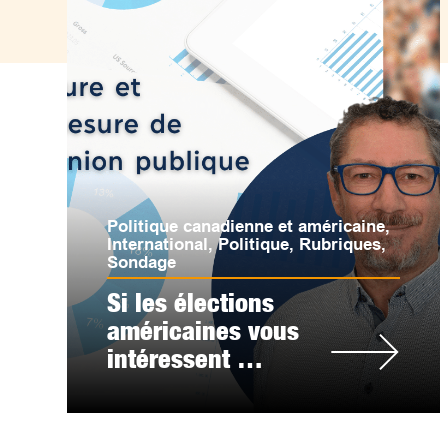
Politique canadienne et américaine
,
International
,
Politique
,
Rubriques
,
Sondage
Si les élections
américaines vous
intéressent …