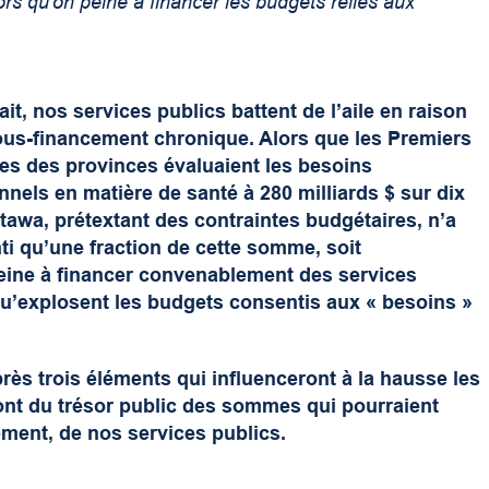
rs qu'on peine à financer les budgets reliés aux
ait, nos services publics battent de l’aile en raison
ous-financement chronique. Alors que les Premiers
res des provinces évaluaient les besoins
nnels en matière de santé à 280 milliards $ sur dix
tawa, prétextant des contraintes budgétaires, n’a
ti qu’une fraction de cette somme, soit
peine à financer convenablement des services
 qu’explosent les budgets consentis aux « besoins »
près trois éléments qui influenceront à la hausse les
ont du trésor public des sommes qui pourraient
ement, de nos services publics.