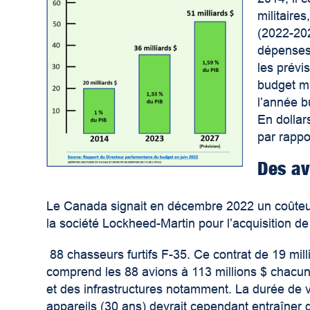
militaire
(2022-202
dépenses 
les prévi
budget mi
l’année b
En dollar
par rappo
Des av
Le Canada signait en décembre 2022 un coûteu
la société Lockheed-Martin pour l’acquisition de
88 chasseurs furtifs F-35.
Ce contrat de 19 mill
comprend les 88 avions à 113 millions $ chacu
et des infrastructures notamment. La durée de v
appareils (30 ans) devrait cependant entraîner 