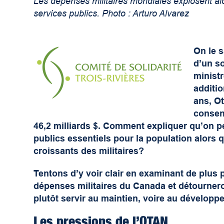
Les dépenses militaires mondiales explosent alo
services publics. Photo : Arturo Alvarez
On le s
d’un s
minist
additio
ans, Ot
consen
46,2 milliards $. Comment expliquer qu’on 
publics essentiels pour la population alors
croissants des militaires?
Tentons d’y voir clair en examinant de plus 
dépenses militaires du Canada et détourner
plutôt servir au maintien, voire au développ
Les pressions de l’OTAN