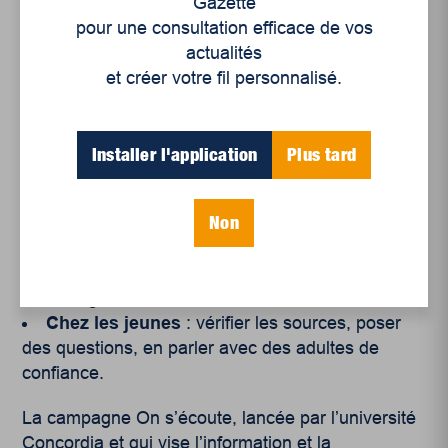
Gazette
communautés, notamment les personnes de la
pour une consultation efficace de vos
diversité sexuelle et de genre.
actualités
et créer votre fil personnalisé.
Que faire ?
La solution passe par l’éducation et le dialogue.
Installer l'application
Plus tard
À la maison
: s’intéresser à ce que les jeunes
consomment en ligne, discuter ouvertement des
Non
relations et de l’égalité.
À l’école
: développer l’esprit critique,
déconstruire les mythes et aborder les problèmes
liés aux genres.
Chez les jeunes
: vérifier les sources, poser
des questions, en parler avec des adultes de
confiance.
La campagne On s’écoute, lancée par l’université
Concordia et qui vise l’information et la