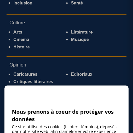
Inclusion
Santé
Culture
Arts
Littérature
Cinéma
Musique
Histoire
Opinion
Caricatures
Éditoriaux
Critiques littéraires
© 2026 Gazette de la Mauricie. Tous droits
réservés.
Politique de confidentialité
Nous prenons à coeur de protéger vos
données
Ce site utilise des cookies (fichiers témoins), déposés
par notre site web, afin d’améliorer votre expérience