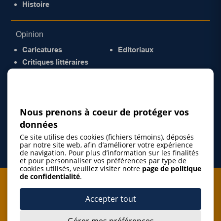
Histoire
Opinion
Caricatures
Éditoriaux
Critiques littéraires
© 2026 Gazette de la Mauricie. Tous droits
réservés.
Politique de confidentialité
Nous prenons à coeur de protéger vos
données
Ce site utilise des cookies (fichiers témoins), déposés
par notre site web, afin d’améliorer votre expérience
de navigation. Pour plus d’information sur les finalités
et pour personnaliser vos préférences par type de
cookies utilisés, veuillez visiter notre
page de politique
de confidentialité
.
Je m'abonne à l'infolettre
Accepter tout
M'abonner