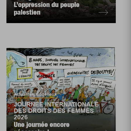
L’oppression du peuple
palestien
Actualités
,
Éditoriaux
JOURNÉE INTERNATIONALE
DES DROITS DES FEMMES
2026
Une journée encore