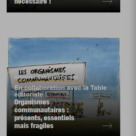
nécessaire !
Actualités
,
Éditoriaux
,
Opinion
En collaboration avec la Table
éditoriale
Organismes
communautaires :
présents, essentiels
mais fragiles