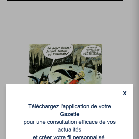
X
Éditoriaux
,
Opinion
Téléchargez l'application de votre
Attaques en règle
Gazette
contre les syndicats
pour une consultation efficace de vos
actualités
et créer votre fil personnalisé.