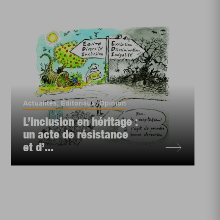
Actualités
,
Éditoriaux
,
Opinion
L’inclusion en héritage :
un acte de résistance
et d’...