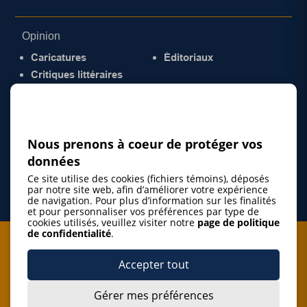
Opinion
Caricatures
Éditoriaux
Critiques littéraires
© 2026 Gazette de la Mauricie. Tous droits
réservés.
Politique de confidentialité
Nous prenons à coeur de protéger vos
données
Ce site utilise des cookies (fichiers témoins), déposés
par notre site web, afin d’améliorer votre expérience
de navigation. Pour plus d’information sur les finalités
et pour personnaliser vos préférences par type de
cookies utilisés, veuillez visiter notre
page de politique
de confidentialité
.
Je m'abonne à l'infolettre
Accepter tout
M'abonner
Gérer mes préférences
J’accepte de m’abonner à l’infolettre de La Gazette de la