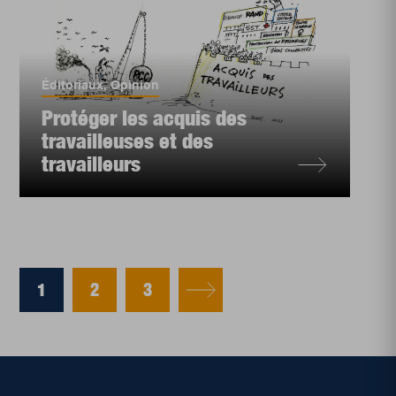
Éditoriaux
,
Opinion
Protéger les acquis des
travailleuses et des
travailleurs
1
2
3