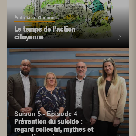
Éditoriaux
,
Opinion
Le temps de l’action
citoyenne
Saison 5 - Épisode 4
Prévention du suicide :
regard collectif, mythes et