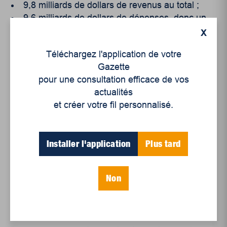
9,8 milliards de dollars de revenus au total ;
9,6 milliards de dollars de dépenses, donc un
excédent moyen des revenus sur les dépenses de
X
0,2 milliard (à peine 2 %) ;
Téléchargez l'application de votre
Gazette
32,4% en aide gouvernementale provinciale
pour une consultation efficace de vos
distribuée à 73 % des organismes ;
actualités
22 % des organismes ont des revenus annuels
et créer votre fil personnalisé.
de moins de 100 000 $ et près de 45 % de moins
de 250 000 $ ;
55,1% des dépenses sont consacrées aux
Installer l'application
Plus tard
salaires et aux loyers.
La Gazette de la Mauricie
fait partie du monde des
Non
organismes communautaires depuis plus de 40
ans. En plus d’être un acteur de l’action
communautaire, elle est aussi témoin de
l’indéniable valeur sociale de cette action. Le