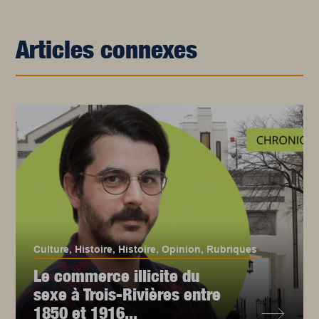
Articles connexes
Culture
,
Histoire
,
Histoire
,
Opinion
,
Rubriques
Le commerce illicite du
sexe à Trois-Rivières entre
1850 et 1916...