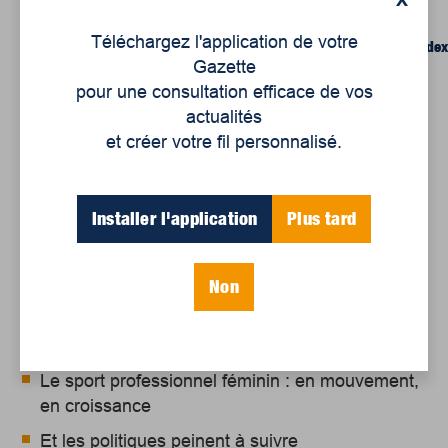
X
restauration et de création de milieux humides et hydriques.
Téléchargez l'application de votre
https://www.environnement.gouv.qc.ca/programmes/prcmhh/inde
Gazette
pour une consultation efficace de vos
actualités
et créer votre fil personnalisé.
Articles récents
Installer l'application
Plus tard
Non
Un siècle de Mauriciennes dans la presse
régionale
Juillet 2026
Le sport professionnel féminin : en mouvement,
en croissance
Et les politiques peinent à suivre