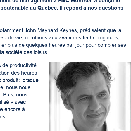
ement de management à HEC Montréal
a conçu le
 soutenable au Québec. Il répond à nos questions
 notamment John Maynard Keynes, prédisaient que la
veau de vie, combinés aux avancées technologiques,
iller plus de quelques heures par jour pour combler ses
la société des loisirs.
s de productivité
ction des heures
st produit: lorsque
le, nous nous
 Puis, nous
isé » avec
le encore à
es.