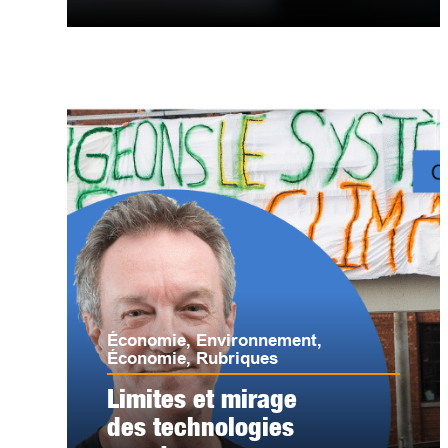
Économie
,
Environnement
,
Économie
,
Rubriques
Limites et mirage
des technologies