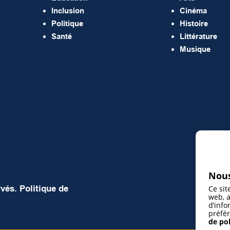
Inclusion
Cinéma
Politique
Histoire
Santé
Littérature
Musique
Nous
rvés.
Politique de
Ce sit
web, a
d’info
préfér
de pol