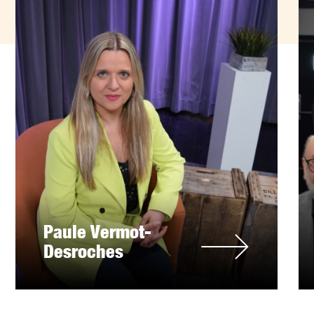
Paule Vermot-
Desroches