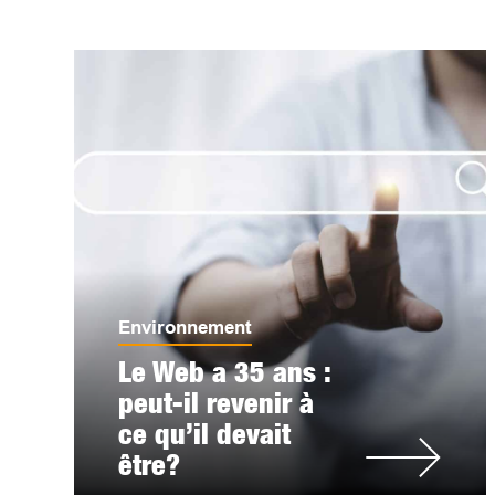
Environnement
Le Web a 35 ans :
peut-il revenir à
ce qu’il devait
être?