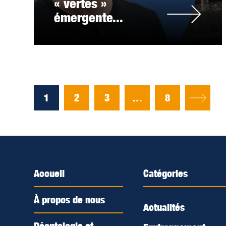
« vertes »
émergente...
1
2
3
…
8
Accueil
Catégories
À propos de nous
Actualités