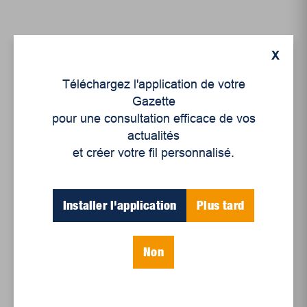
X
Téléchargez l'application de votre
Gazette
pour une consultation efficace de vos
Actualités
,
Éditoriaux
,
Opinion
actualités
En collaboration avec la Table
et créer votre fil personnalisé.
éditoriale
Organismes
communautaires :
Installer l'application
Plus tard
présents, essentiels
mais fragiles
Non