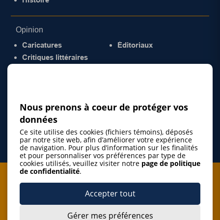
Opinion
Caricatures
Éditoriaux
Critiques littéraires
© 2026 Gazette de la Mauricie. Tous droits
réservés.
Politique de confidentialité
Nous prenons à coeur de protéger vos
données
Ce site utilise des cookies (fichiers témoins), déposés
par notre site web, afin d’améliorer votre expérience
de navigation. Pour plus d’information sur les finalités
et pour personnaliser vos préférences par type de
cookies utilisés, veuillez visiter notre
page de politique
de confidentialité
.
Je m'abonne à l'infolettre
Accepter tout
M'abonner
Gérer mes préférences