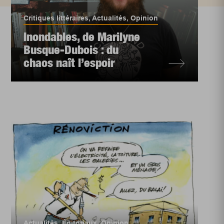
Critiques littéraires
,
Actualités
,
Opinion
Inondables, de Marilyne
Busque-Dubois : du
chaos naît l’espoir
Actualités
,
Éditoriaux
,
Opinion