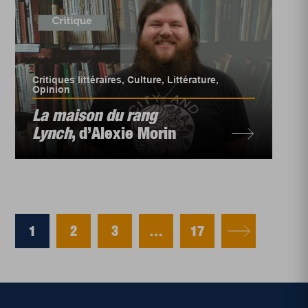
Critiques littéraires
,
Culture
,
Littérature
,
Opinion
La maison du rang
Lynch
, d’Alexie Morin
1
2
3
…
17