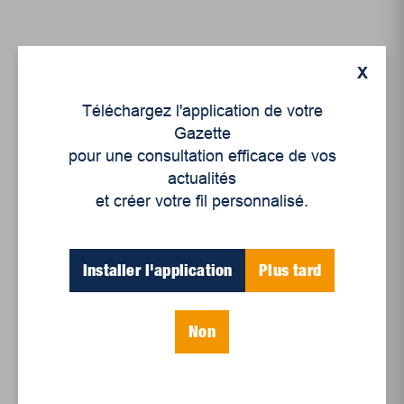
X
Téléchargez l'application de votre
Gazette
pour une consultation efficace de vos
actualités
et créer votre fil personnalisé.
Actualités
,
Éditoriaux
,
Opinion
,
Enjeux sociaux
Des quartiers vivants
Installer l'application
Plus tard
plutôt que des tours
d’ivoire
Non