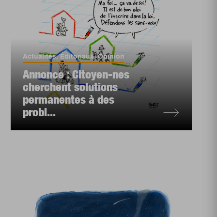
Actualités
,
Éditoriaux
,
Opinion
Annonce : Citoyen-nes
cherchent solutions
permanentes à des
probl...