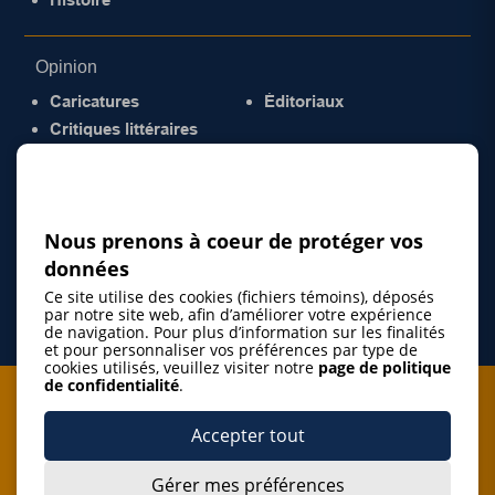
Opinion
Caricatures
Éditoriaux
Critiques littéraires
© 2026 Gazette de la Mauricie. Tous droits
réservés.
Politique de confidentialité
Nous prenons à coeur de protéger vos
données
Ce site utilise des cookies (fichiers témoins), déposés
par notre site web, afin d’améliorer votre expérience
de navigation. Pour plus d’information sur les finalités
et pour personnaliser vos préférences par type de
cookies utilisés, veuillez visiter notre
page de politique
de confidentialité
.
Je m'abonne à l'infolettre
Accepter tout
M'abonner
Gérer mes préférences