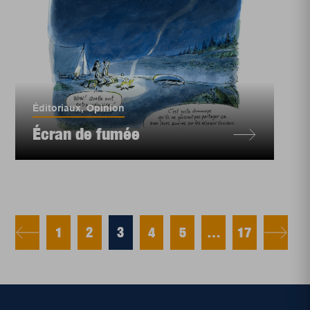
Éditoriaux
,
Opinion
Écran de fumée
1
2
3
4
5
…
17