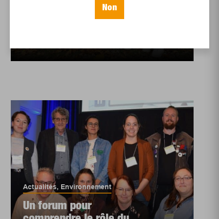
Environnement
,
Éducation
Non
Jeunes reporters
Célébrer et préserver
une rivière vivante
Actualités
,
Environnement
Un forum pour
comprendre le rôle du