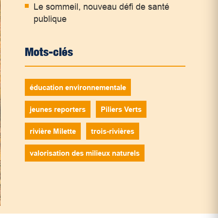
Le sommeil, nouveau défi de santé
publique
Mots-clés
éducation environnementale
jeunes reporters
Piliers Verts
rivière Milette
trois-rivières
valorisation des milieux naturels