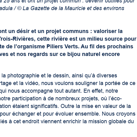
 25 ans et ont un projet commun : devenir outillés pour
 Padula / © La Gazette de la Mauricie et des environs
t un désir et un projet communs : valoriser la
 Trois-Rivières, cette rivière est un milieu source pour
e de l’organisme Piliers Verts. Au fil des prochains
es et nos regards sur ce bijou naturel encore
 la photographie et le dessin, ainsi qu’à diverses
age et la vidéo, nous voulons souligner la portée de ce
qui nous accompagne tout autant. En effet, notre
r notre participation à de nombreux projets, où l’éco-
ation étaient significatifs. Outre la mise en valeur de la
rer pour échanger et pour évoluer ensemble. Nous croyons
és à cet endroit viennent enrichir la mission globale du
.