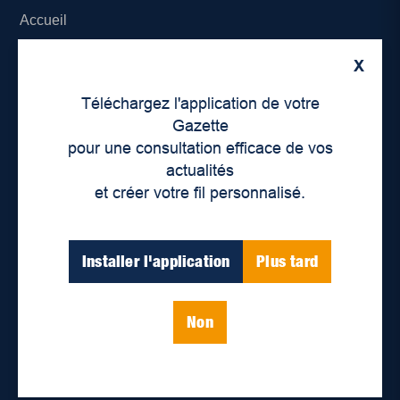
Accueil
À propos de nous
X
Téléchargez l'application de votre
Déontologie et confidentialité
Gazette
pour une consultation efficace de vos
Devenir partenaire
actualités
Lieux de distribution
et créer votre fil personnalisé.
Nous joindre
Installer l'application
Plus tard
Parutions numériques
Non
Catégories
Actualités