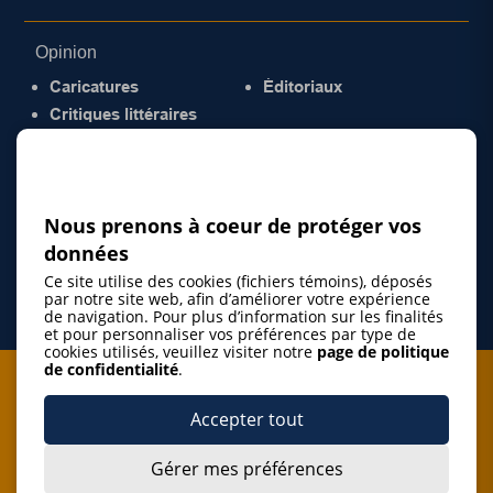
Opinion
Caricatures
Éditoriaux
Critiques littéraires
© 2026 Gazette de la Mauricie. Tous droits
réservés.
Politique de confidentialité
Nous prenons à coeur de protéger vos
données
Ce site utilise des cookies (fichiers témoins), déposés
par notre site web, afin d’améliorer votre expérience
de navigation. Pour plus d’information sur les finalités
et pour personnaliser vos préférences par type de
cookies utilisés, veuillez visiter notre
page de politique
de confidentialité
.
Je m'abonne à l'infolettre
Accepter tout
M'abonner
Gérer mes préférences
J’accepte de m’abonner à l’infolettre de La Gazette de la