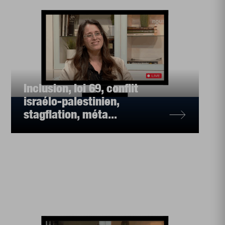
Inclusion, loi 69, conflit
israélo-palestinien,
stagflation, méta...