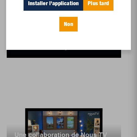
Installer l'application
Plus tard
Le temps des Fêtes
Non
sous un angle
économique,
environnemental, cul...
Une collaboration de Nous TV