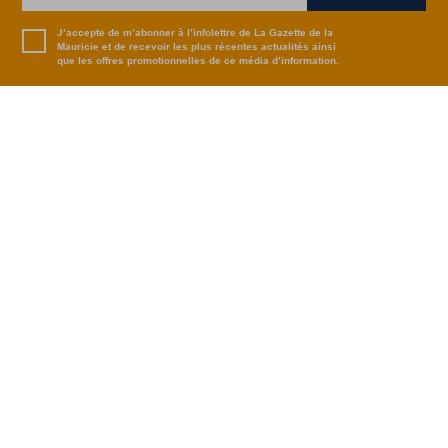
J’accepte de m’abonner à l’infolettre de La Gazette de la
Mauricie et de recevoir les plus récentes actualités ainsi
que les offres promotionnelles de ce média d’information.