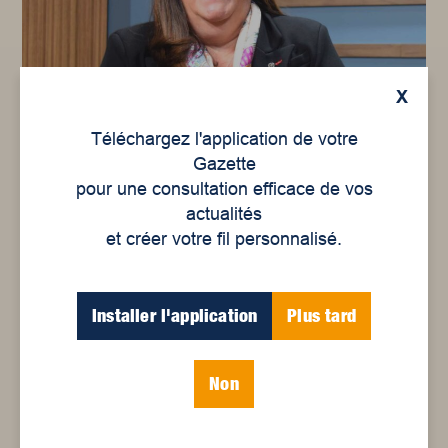
X
Téléchargez l'application de votre
Gazette
Me Louise Cordeau
pour une consultation efficace de vos
actualités
et créer votre fil personnalisé.
Installer l'application
Plus tard
Non