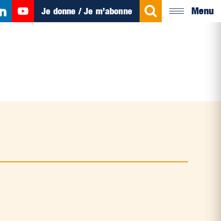
Menu
Je donne / Je m’abonne