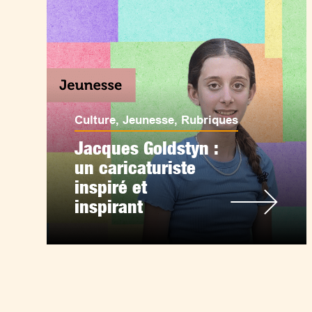
Culture
,
Jeunesse
,
Rubriques
Jacques Goldstyn :
un caricaturiste
inspiré et
inspirant