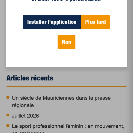
*Si vous n’y arrivez pas avec le code QR, voici
Installer l'application
Plus tard
le lien du site de la pétition :
change.org
Non
Articles récents
Un siècle de Mauriciennes dans la presse
régionale
Juillet 2026
Le sport professionnel féminin : en mouvement,