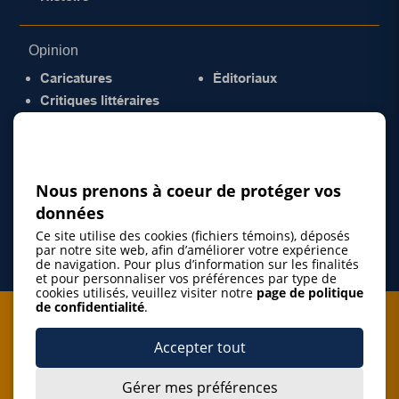
Opinion
Caricatures
Éditoriaux
Critiques littéraires
© 2026 Gazette de la Mauricie. Tous droits
réservés.
Politique de confidentialité
Nous prenons à coeur de protéger vos
données
Ce site utilise des cookies (fichiers témoins), déposés
par notre site web, afin d’améliorer votre expérience
de navigation. Pour plus d’information sur les finalités
et pour personnaliser vos préférences par type de
cookies utilisés, veuillez visiter notre
page de politique
de confidentialité
.
Je m'abonne à l'infolettre
Accepter tout
M'abonner
Gérer mes préférences
J’accepte de m’abonner à l’infolettre de La Gazette de la