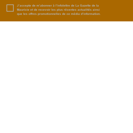
J’accepte de m’abonner à l’infolettre de La Gazette de la
Mauricie et de recevoir les plus récentes actualités ainsi
que les offres promotionnelles de ce média d’information.