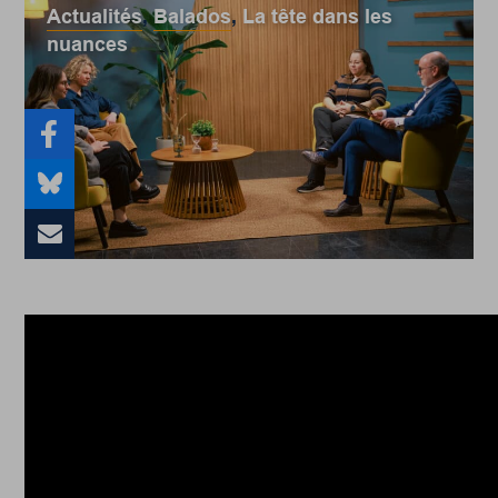
Actualités
,
Balados
,
La tête dans les
nuances