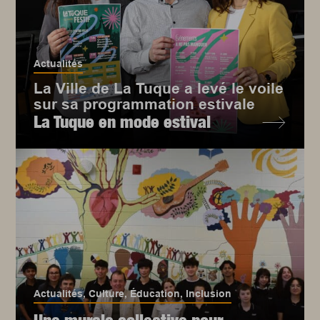
Actualités
La Ville de La Tuque a levé le voile
sur sa programmation estivale
La Tuque en mode estival
Actualités
,
Culture
,
Éducation
,
Inclusion