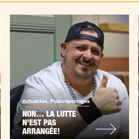
Actualités
,
Publireportages
NON… LA LUTTE
N’EST PAS
ARRANGÉE!