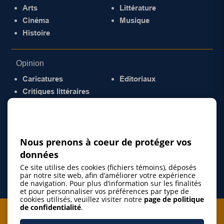
Arts
Littérature
Cinéma
Musique
Histoire
Opinion
Caricatures
Éditoriaux
Critiques littéraires
© 2026 Gazette de la Mauricie. Tous droits
réservés.
Politique de confidentialité
Nous prenons à coeur de protéger vos
données
Ce site utilise des cookies (fichiers témoins), déposés
par notre site web, afin d’améliorer votre expérience
de navigation. Pour plus d’information sur les finalités
et pour personnaliser vos préférences par type de
cookies utilisés, veuillez visiter notre
page de politique
de confidentialité
.
Je m'abonne à l'infolettre