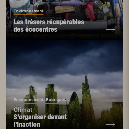
Environnement
Les trésors récupérables
des écocentres
Environnement
,
Rubriques
Climat
S’organiser devant
l’inaction