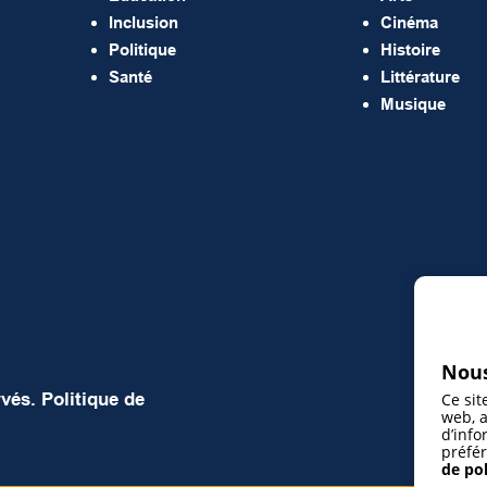
Inclusion
Cinéma
Politique
Histoire
Santé
Littérature
Musique
Nous
rvés.
Politique de
Ce sit
web, a
d’info
préfér
de pol