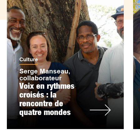
Culture
Serge Manseau,
collaborateur
Voix en rythmes
croisés : la
rencontre de
quatre mondes