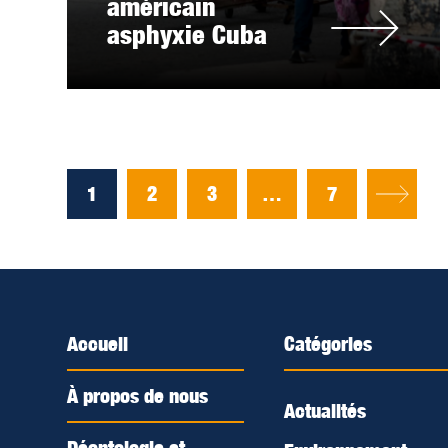
américain
asphyxie Cuba
1
2
3
…
7
Accueil
Catégories
À propos de nous
Actualités