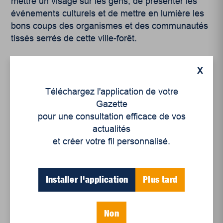
mettre un visage sur les gens, de présenter les
événements culturels et de mettre en lumière les
bons coups des organismes et des communautés
tissés serrés de cette ville-forêt.
Sources :
X
Ville de La Tuque
Téléchargez l'application de votre
Tourisme La Tuque
Gazette
CQÉMI
pour une consultation efficace de vos
Portrait de santé : Haut-St-Maurice
actualités
et créer votre fil personnalisé.
*
Installer l'application
Plus tard
Bruno Cantin, journaliste pigiste
Initiative de journalisme local
Non