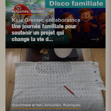
Actualités
,
Opinion
Kate Grenier, collaboratrice
Une journée familiale pour
soutenir un projet qui
change la vie d...
Grand'mère et moi
,
Actualités
,
Rubriques