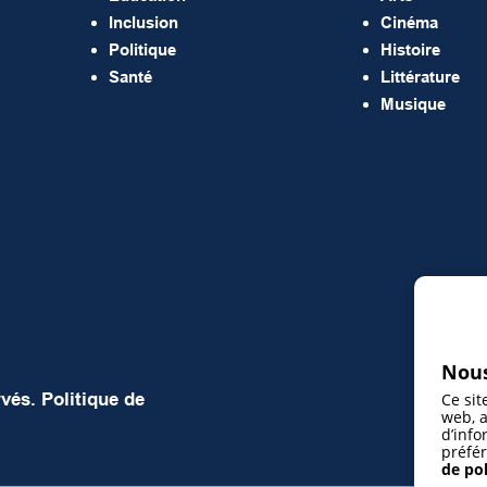
Inclusion
Cinéma
Politique
Histoire
Santé
Littérature
Musique
Nous
rvés.
Politique de
Ce sit
web, a
d’info
préfér
de pol