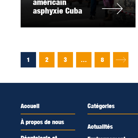
américain
asphyxie Cuba
1
2
3
…
8
Accueil
Catégories
À propos de nous
Actualités