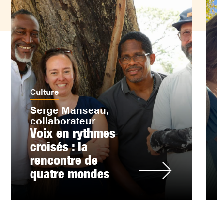
Culture
Serge Manseau,
collaborateur
Voix en rythmes
croisés : la
rencontre de
quatre mondes