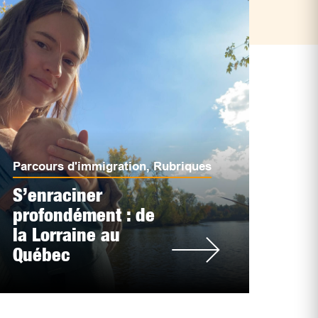
Parcours d'immigration
,
Rubriques
S’enraciner
profondément : de
la Lorraine au
Québec