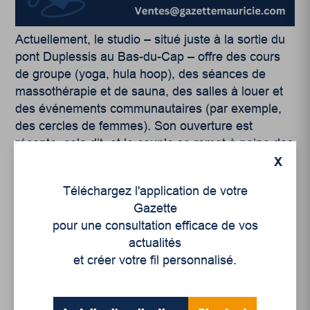
Actuellement, le studio – situé juste à la sortie du
pont Duplessis au Bas-du-Cap – offre des cours
de groupe (yoga, hula hoop), des séances de
massothérapie et de sauna, des salles à louer et
des événements communautaires (par exemple,
des cercles de femmes). Son ouverture est
récente, cela dit, et le couple se remet à peine des
rénovations qui étaient nécessaires. « On n’était
X
pas préparé-es à l’ampleur du projet ! » lance
Téléchargez l'application de votre
Lorraine, visiblement soulagée.
Gazette
pour une consultation efficace de vos
Je lui demande, à la blague, si elle compte rester
actualités
au Québec, et cela la fait rire. En effet, pourquoi
et créer votre fil personnalisé.
partirait-elle ? Avec une famille et une entreprise
québécoises, il serait absurde de considérer
qu’elle n’est pas bien enracinée au Québec. Et