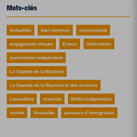
Mots-clés
Actualités
bien commun
communauté
engagement citoyen
Enjeux
information
journalisme indépendant
La Gazette de la Mauricie
La Gazette de la Mauricie et des environs
Lanaudière
mauricie
Média indépendant
nicolet
Nouvelles
parcours d’immigration