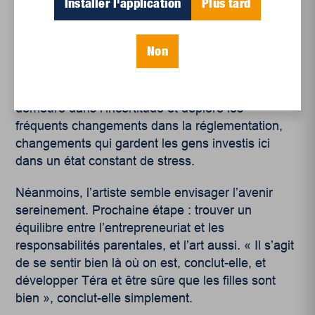
Installer l'application
Plus tard
pourtant, l’incertitude se poursuit pour celle qui n’a
toujours pas son statut de résidente permanente :
« Ma belle-fille est québécoise, ma fille est
Non
québécoise… puis, ben, il y a moi ! C’est le stress
du quotidien, de ne pas savoir, d’être dans
l’attente. » Même mariée à un Canadien, elle
demeure dans l’incertitude et déplore les
fréquents changements dans la réglementation,
changements qui gardent les gens investis ici
dans un état constant de stress.
Néanmoins, l’artiste semble envisager l’avenir
sereinement. Prochaine étape : trouver un
équilibre entre l’entrepreneuriat et les
responsabilités parentales, et l’art aussi. « Il s’agit
de se sentir bien là où on est, conclut-elle, et
développer Téra et être sûre que les filles sont
bien », conclut-elle simplement.