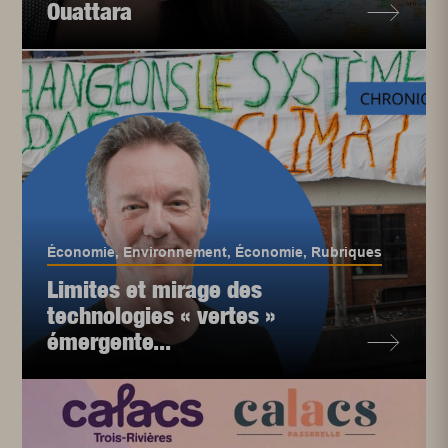
Ouattara
Économie
,
Environnement
,
Économie
,
Rubriques
Limites et mirage des
technologies « vertes »
émergente...