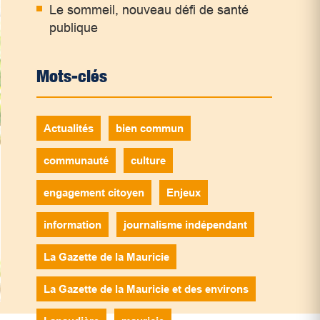
Le sommeil, nouveau défi de santé
publique
Mots-clés
Actualités
bien commun
communauté
culture
engagement citoyen
Enjeux
information
journalisme indépendant
La Gazette de la Mauricie
La Gazette de la Mauricie et des environs