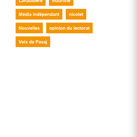
Lanaudière
mauricie
Média indépendant
nicolet
Nouvelles
opinion du lectorat
Voix de Pasaj