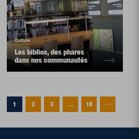
Culture
Les biblios, des phares
dans nos communautés
1
2
3
…
10