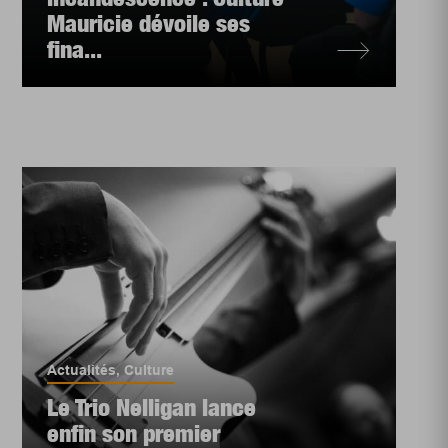
Mauricie dévoile ses
fina...
Actualités
,
Culture
Le Trio Nelligan lance
enfin son premier