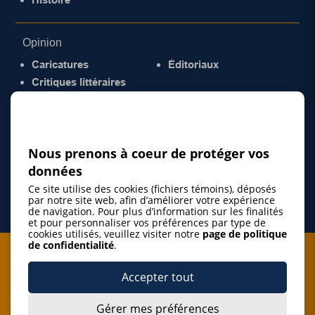
Opinion
Caricatures
Éditoriaux
Critiques littéraires
© 2026 Gazette de la Mauricie. Tous droits
réservés.
Politique de confidentialité
Nous prenons à coeur de protéger vos
données
Ce site utilise des cookies (fichiers témoins), déposés
par notre site web, afin d’améliorer votre expérience
de navigation. Pour plus d’information sur les finalités
et pour personnaliser vos préférences par type de
cookies utilisés, veuillez visiter notre
page de politique
de confidentialité
.
Je m'abonne à l'infolettre
Accepter tout
M'abonner
Gérer mes préférences