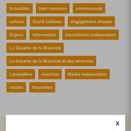
Actualités
bien commun
communauté
culture
David Leblanc
engagement citoyen
Enjeux
information
journalisme indépendant
La Gazette de la Mauricie
La Gazette de la Mauricie et des environs
Lanaudière
mauricie
Média indépendant
nicolet
Nouvelles
X