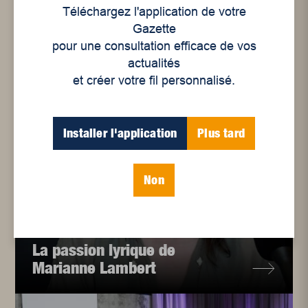
Articles connexes
Téléchargez l'application de votre
Gazette
pour une consultation efficace de vos
actualités
et créer votre fil personnalisé.
Installer l'application
Plus tard
Non
Culture
La passion lyrique de
Marianne Lambert