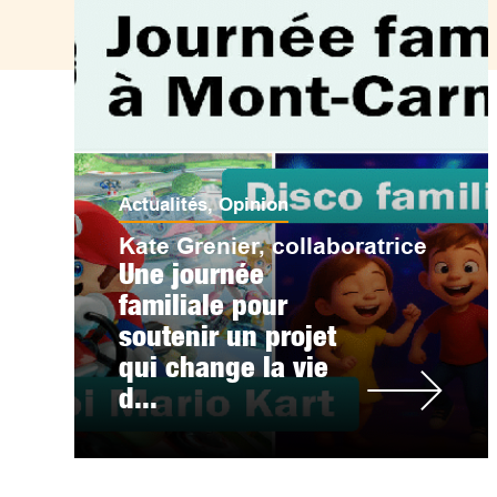
Actualités
,
Opinion
Kate Grenier, collaboratrice
Une journée
familiale pour
soutenir un projet
qui change la vie
d...