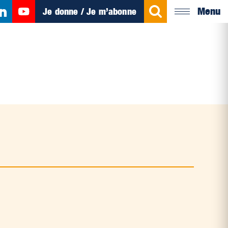
Menu
Je donne / Je m’abonne