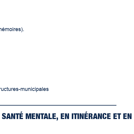
 mémoires).
ructures-municipales
_______________________________________
N SANTÉ MENTALE,
EN ITINÉRANCE ET EN