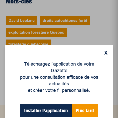
Mots-clés
David Leblanc
droits autochtones forêt
exploitation forestière Québec
foresterie québécoise
X
manifestation Montréal forêt
production de bois
Téléchargez l'application de votre
projet de loi 97 Québec
protection environnement
Gazette
pour une consultation efficace de vos
réforme régime forestier
actualités
et créer votre fil personnalisé.
Installer l'application
Plus tard