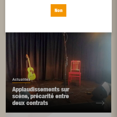
Articles connexes
Non
Actualités
Applaudissements sur
scène, précarité entre
deux contrats